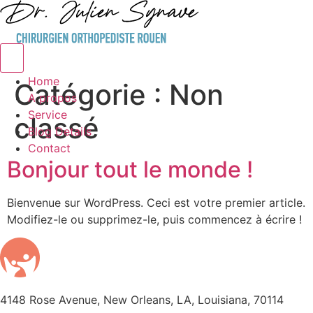
Hamburger Toggle Menu
Home
Catégorie :
Non
A propos
Service
classé
Blog Details
Contact
Bonjour tout le monde !
Bienvenue sur WordPress. Ceci est votre premier article.
Modifiez-le ou supprimez-le, puis commencez à écrire !
4148 Rose Avenue, New Orleans, LA, Louisiana, 70114