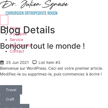
Hamburger Toggle Menu
Blog Details
Home
A propos
Service
Bonjour tout le monde !
Blog Details
Contact
25 Jun 2021
List Item #3
Bienvenue sur WordPress. Ceci est votre premier article.
Modifiez-le ou supprimez-le, puis commencez à écrire !
Travel
Craft