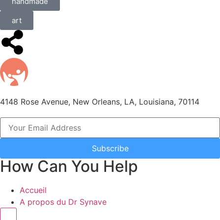
handmade
art
4148 Rose Avenue, New Orleans, LA, Louisiana, 70114
Subscribe
How Can You Help
Accueil
A propos du Dr Synave
Hamburger Toggle Menu